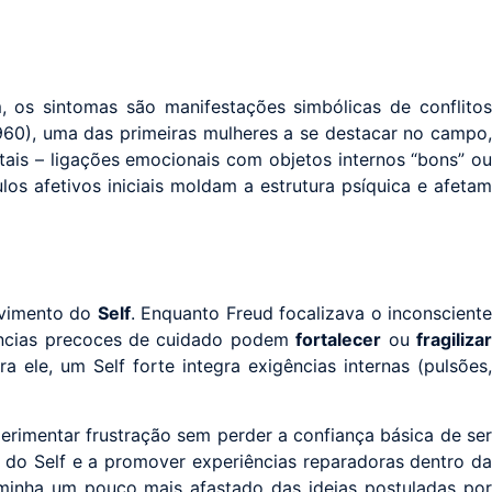
m, os sintomas são manifestações simbólicas de conflito
60), uma das primeiras mulheres a se destacar no campo
tais – ligações emocionais com objetos internos “bons” ou
s afetivos iniciais moldam a estrutura psíquica e afetam
vimento do
Self
. Enquanto Freud focalizava o inconsciente
riências precoces de cuidado podem
fortalecer
ou
fragiliza
 ele, um Self forte integra exigências internas (pulsões,
rimentar frustração sem perder a confiança básica de ser
to do Self e a promover experiências reparadoras dentro da
aminha um pouco mais afastado das ideias postuladas por