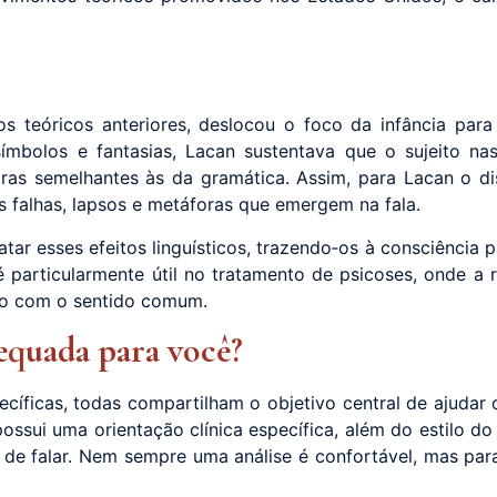
dos teóricos anteriores, deslocou o foco da infância par
símbolos e fantasias, Lacan sustentava que o sujeito n
s semelhantes às da gramática. Assim, para Lacan o dis
s falhas, lapsos e metáforas que emergem na fala.
gatar esses efeitos linguísticos, trazendo‑os à consciênci
é particularmente útil no tratamento de psicoses, onde a 
ão com o sentido comum.
equada para você?
íficas, todas compartilham o objetivo central de ajudar o
ssui uma orientação clínica específica, além do estilo do
o de falar. Nem sempre uma análise é confortável, mas pa