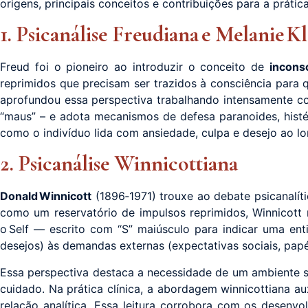
origens, principais conceitos e contribuições para a práti
1. Psicanálise Freudiana e Melanie K
Freud foi o pioneiro ao introduzir o conceito de
incons
reprimidos que precisam ser trazidos à consciência para q
aprofundou essa perspectiva trabalhando intensamente com
“maus” – e adota mecanismos de defesa paranoides, histér
como o indivíduo lida com ansiedade, culpa e desejo ao lo
2. Psicanálise Winnicottiana
Donald Winnicott
(1896‑1971) trouxe ao debate psicanalít
como um reservatório de impulsos reprimidos, Winnicott
o Self — escrito com “S” maiúsculo para indicar uma enti
desejos) às demandas externas (expectativas sociais, papé
Essa perspectiva destaca a necessidade de um ambiente s
cuidado. Na prática clínica, a abordagem winnicottiana au
relação analítica. Essa leitura corrobora com os desen