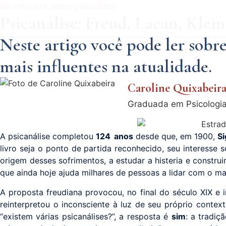
Informações sobre psicanálise
Psicanálise: Freud, Lacan, Klein
Neste artigo você pode ler sobre
mais influentes na atualidade.
Caroline Quixabeir
Graduada em Psicologia,
A psicanálise completou
124 anos
desde que, em 1900,
S
livro seja o ponto de partida reconhecido, seu interesse so
origem desses sofrimentos, a estudar a histeria e constru
que ainda hoje ajuda milhares de pessoas a lidar com o mal
A proposta freudiana provocou, no final do século XIX e 
reinterpretou o inconsciente à luz de seu próprio contex
“existem várias psicanálises?”, a resposta é
sim
: a tradiç