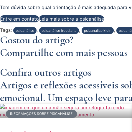
Tem dúvida sobre qual orientação é mais adequada para 
Entre em contato
Leia mais sobre a psicanálise
Tags:
,
,
,
psicanálise
psicanálise freudiana
psicanálise klein
psicaná
Gostou do artigo?
Compartilhe com mais pessoas
Confira outros artigos
Artigos e reflexões acessíveis 
emocional. Um espaço leve para
INFORMAÇÕES SOBRE PSICANÁLISE