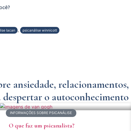
você?
,
lise lacan
psicanálise winnicott
sobre ansiedade, relacionamentos
 despertar o autoconhecimento 
INFORMAÇÕES SOBRE PSICANÁLISE
O que faz um psicanalista?