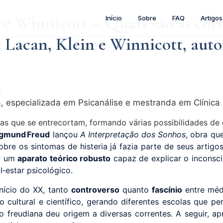
 e Winnicott – Quais são as corr
Início
Sobre
FAQ
Artigos
 Lacan, Klein e Winnicott, autor
a
 especializada em Psicanálise e mestranda em Clínica P
igmund Freud
lançou
A Interpretação dos Sonhos
, obra qu
bre os sintomas de histeria já fazia parte de seus artigos 
ir um
aparato teórico robusto
capaz de explicar o inconsci
‑estar psicológico.
início do XX, tanto
controverso
quanto
fascínio
entre médi
to cultural e científico, gerando diferentes escolas que
ão freudiana deu origem a diversas correntes. A seguir, ap