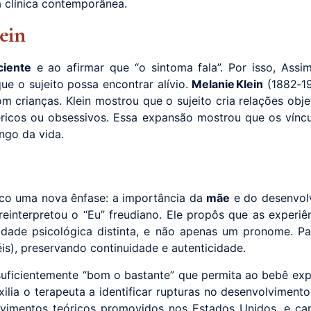
ca clínica contemporânea.
lein
ciente
e ao afirmar que “o sintoma fala”. Por isso, Assi
ue o sujeito possa encontrar alívio.
Melanie Klein
(1882‑19
 crianças. Klein mostrou que o sujeito cria relações obje
icos ou obsessivos. Essa expansão mostrou que os vínculo
ngo da vida.
ico uma nova ênfase: a importância da
mãe
e do desenvol
 reinterpretou o “Eu” freudiano. Ele propôs que as expe
dade psicológica distinta, e não apenas um pronome. Para
is), preservando continuidade e autenticidade.
uficientemente “bom o bastante” que permita ao bebê expe
xilia o terapeuta a identificar rupturas no desenvolvimen
volvimentos teóricos promovidos nos Estados Unidos, e c