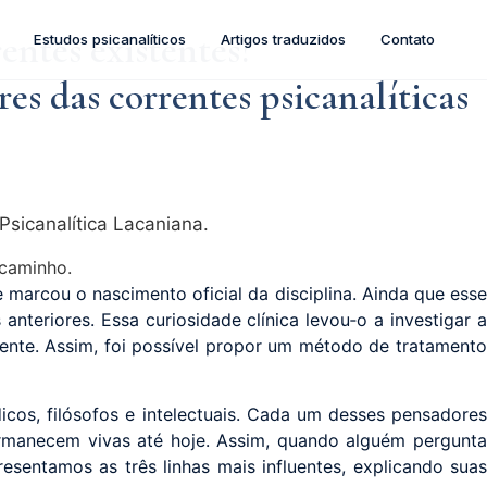
entes existentes?
Estudos psicanalíticos
Artigos traduzidos
Contato
es das correntes psicanalíticas
sicanalítica Lacaniana.
e marcou o nascimento oficial da disciplina. Ainda que ess
anteriores. Essa curiosidade clínica levou‑o a investigar a
ente. Assim, foi possível propor um método de tratament
cos, filósofos e intelectuais. Cada um desses pensadore
 permanecem vivas até hoje. Assim, quando alguém pergunta
resentamos as três linhas mais influentes, explicando suas